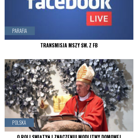
czytaj więcej
PARAFIA
TRANSMISJA MSZY ŚW. Z FB
czytaj więcej
POLSKA
O ROLI ŚWIĄTYŃ I ZNACZENIU MODLITWY DOMOWEJ