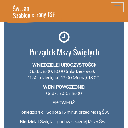
Św. Jan
Toggl
Szablon strony ISP
navig
Porządek Mszy Świętych
W NIEDZIELĘ I UROCZYSTOŚCI:
Godz.: 8.00, 10.00 (młodzieżowa),
11.30 (dziecięca), 13.00 (Suma), 18.00,
W DNI POWSZEDNIE:
Godz.: 7.00 i 18.00
SPOWIEDŹ:
Poniedziałek - Sobota 15 minut przed Mszą Św.
Niedziela i Święta - podczas każdej Mszy Św.