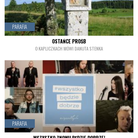
czytaj więcej
PARAFIA
OSTAŃCE PRÓŚB
O KAPLICZKACH MÓWI DANUTA STENKA
czytaj więcej
PARAFIA