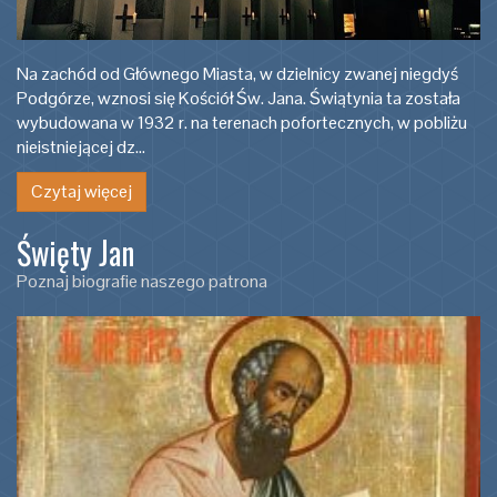
Na zachód od Głównego Miasta, w dzielnicy zwanej niegdyś
Podgórze, wznosi się Kościół Św. Jana. Świątynia ta została
wybudowana w 1932 r. na terenach pofortecznych, w pobliżu
nieistniejącej dz…
Czytaj więcej
Święty Jan
Poznaj biografie naszego patrona