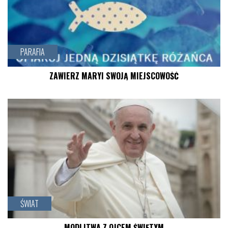
czytaj więcej
PARAFIA
ZAWIERZ MARYI SWOJĄ MIEJSCOWOŚĆ
czytaj więcej
ŚWIAT
MODLITWA Z OJCEM ŚWIĘTYM