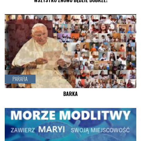
WSZYSTKO ZNOWU BĘDZIE DOBRZE!
czytaj więcej
PARAFIA
BARKA